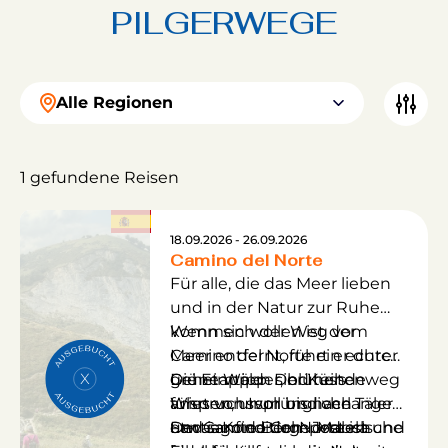
PILGERWEGE
Alle Regionen
1 gefundene Reisen
18.09.2026 - 26.09.2026
Camino del Norte
Für alle, die das Meer lieben
und in der Natur zur Ruhe
kommen wollen ist der
Wenn sich der Weg vom
Camino del Norte ein echter
Meer entfernt, führt er durch
Geheimtipp. Der Küstenweg
grüne Wälder, blühende
Die Etappen sind teils
führt von Irun bis nach
Wiesen, ursprüngliche Täler
anspruchsvoll und verlangen
Santiago de Compostela und
und sanfte Berge. Malerische
etwas Kondition . Jedoch
Der Camino del Norte ist