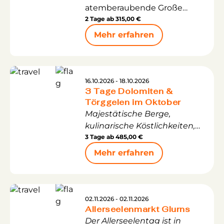
atemberaubende Große
Dolomitenrundfahrt mit
2 Tage ab
315,00 €
einem unvergesslichen Halt
Mehr erfahren
bei den majestätischen Drei
Zinnen und dem
malerischen Misurinasee.
16.10.2026 - 18.10.2026
3 Tage Dolomiten &
Törggelen im Oktober
Majestätische Berge,
kulinarische Köstlichkeiten,
sonnenverwöhnte
3 Tage ab
485,00 €
Weinberge und
Mehr erfahren
Obstplantagen – all das
erwartet Sie auf Ihrer Reise
ins Südtirol. Entdecken Sie
den herbstlichen Reiz dieser
02.11.2026 - 02.11.2026
Allerseelenmarkt Glurns
Region, wenn die Früchte
Der Allerseelentag ist in
geerntet sind, die Blätter