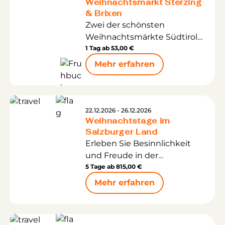
Weihnachtsmarkt Sterzing
„Christkindlesmarkt“ und hat
& Brixen
bis heute nichts von seiner
Zwei der schönsten
Anziehungskraft verloren.
Weihnachtsmärkte Südtirols
Entdecken Sie den festlich
an einem Tag: Unsere
1 Tag ab
53,00 €
beleuchteten Rathausplatz.
weihnachtliche Tagesfahrt
Die liebevoll dekorierten
Mehr erfahren
führt Sie nach
Sterzing
und
Stände schaffen eine
Brixen
in
Italien
– zwei Orte
unvergleichliche
voller Charme und
Atmosphäre.
vorweihnachtlicher
22.12.2026 - 26.12.2026
Weihnachtstage im
Stimmung.
Salzburger Land
Erleben Sie Besinnlichkeit
und Freude in der
zauberhaften
5 Tage ab
815,00 €
Winterlandschaft im
Mehr erfahren
Salzburger Land. Zahlreiche
Winterwanderwege und
Langlaufloipen können