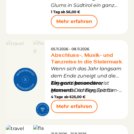
Glurns in Südtirol ein ganz
sich golden färben und die
besonderer Feiertag!
1 Tag ab
56,00 €
Dolomitengipfel vielleicht
schon vom ersten Schnee
Mehr erfahren
des nahenden Winters
überzuckert sind.
05.11.2026 - 08.11.2026
Abschluss-, Musik- und
Tanzreise in die Steiermark
Wenn sich das Jahr langsam
dem Ende zuneigt und die
Tage ruhiger werden, ist
Ein ganz besonderer
genau die richtige Zeit für
Moment:
Das BergSpatzen-
eine Reise, die noch einmal
Trio wird uns auf dieser Reise
4 Tage ab
625,00 €
alle Sinne weckt. Mit unserer
ein letztes Mal begleiten und
Mehr erfahren
Abschluss-, Musik- &
für unvergessliche
Tanzreise in die Steiermark
musikalische Augenblicke
lassen wir die Saison
sorgen
gemeinsam ausklingen –
21.11.2026 - 21.11.2026