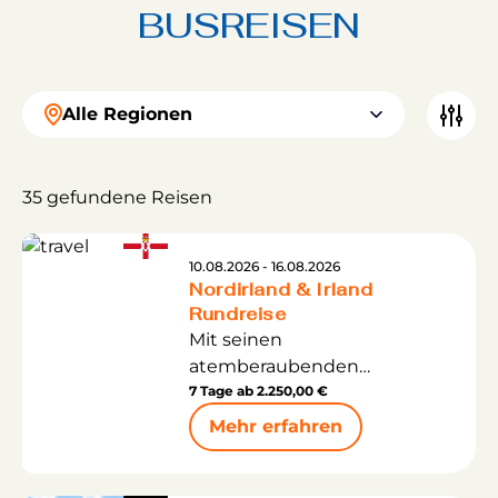
BUSREISEN
Alle Regionen
35 gefundene Reisen
10.08.2026 - 16.08.2026
Nordirland & Irland
Rundreise
Mit seinen
atemberaubenden
Landschaften, spannenden
7 Tage ab
2.250,00 €
Geschichten und herrlichen
Mehr erfahren
Aussichten aufs Meer stielt
dieses wilde Stückchen Erde