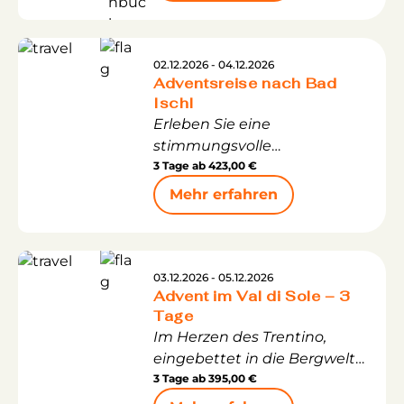
ihren Türmen, Mauern und
Fachwerkhäusern bietet die
perfekte Kulisse für einen der
02.12.2026 - 04.12.2026
Adventsreise nach Bad
traditionsreichsten
Ischl
Weihnachtsmärkte
Erleben Sie eine
Deutschlands.
stimmungsvolle
Vorweihnachtszeit auf dieser
3 Tage ab
423,00 €
festlichen Reise zu den
Mehr erfahren
schönsten
Weihnachtsmärkten
Österreichs. Genießen Sie die
festliche Atmosphäre in Bad
03.12.2026 - 05.12.2026
Advent im Val di Sole – 3
Ischl und entdecken Sie die
Tage
magische Adventszeit am
Im Herzen des Trentino,
Wolfgangsee mit St. Gilgen,
eingebettet in die Bergwelt
St. Wolfgang und Strobl. Den
der Ortlergruppe und der
3 Tage ab
395,00 €
krönenden Abschluss bildet
Brenta-Adamello-Dolomiten