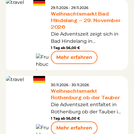
besondere Geschenkideen –
29.11.2026 - 29.11.2026
Weihnachtsmarkt Bad
begleitet vom Duft von
Hindelang – 29. November
Glühwein, Zimt und frischen
2026
Leckereien.
Die Adventszeit zeigt sich in
Bad Hindelang in
Deutschland von ihrer ganz
1 Tag ab
56,00 €
besonderen Seite.
Mehr erfahren
Eingebettet in die
winterliche Allgäuer Bergwelt
erwartet Sie ein
Weihnachtsmarkt, der mit
30.11.2026 - 30.11.2026
Weihnachtsmarkt
seinem authentischen und
Rothenburg ob der Tauber
ursprünglichen Charakter
Die Adventszeit entfaltet in
begeistert.
Rothenburg ob der Tauber in
Deutschland ihren ganz
1 Tag ab
56,00 €
besonderen Zauber. Die
Mehr erfahren
mittelalterliche Altstadt mit