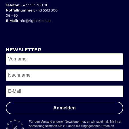
Verfügung, sodass coole
Telefon:
+43 5513 300 06
abwechslungsreiche Schwün
Notfallnummer:
+43 5513 300
06 – 60
ge garantiert sind und man
E-Mail:
info@rigelreisen.at
schnell einige
Abfahrtskilometer sammeln
kann.
NEWSLETTER
Anmelden
Für den Versand unserer Newsletter nutzen wir rapidmail. Mit Ihrer
Anmeldung stimmen Sie zu, dass die eingegebenen Daten an