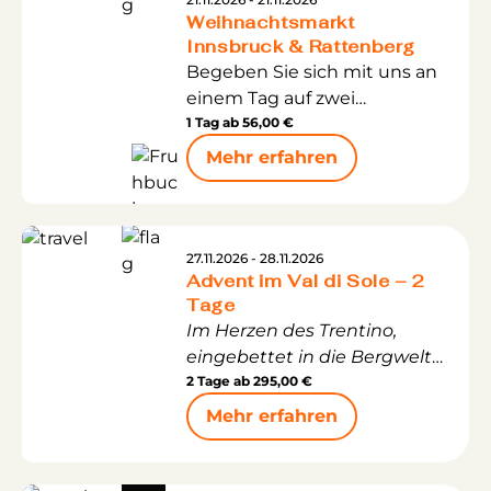
Weihnachtsmarkt
genussvoll, gesellig und mit
Innsbruck & Rattenberg
genau jener Mischung aus
Begeben Sie sich mit uns an
Kulinarik, Kultur und
einem Tag auf zwei
Lebensfreude, die in
verschiedene
1 Tag ab
56,00 €
Erinnerung bleibt. Zwischen
Weihnachtsmärkte oder wie
sanften Hügeln, regionalen
Mehr erfahren
das auch gerne genannt wird
Spezialitäten und
„Christmas market hopping“.
stimmungsvollen Abenden
erwartet Sie ein
Wochenende voller schöner
27.11.2026 - 28.11.2026
Advent im Val di Sole – 2
Begegnungen, guter Musik
Tage
und echter steirischer
Im Herzen des Trentino,
Herzlichkeit.
eingebettet in die Bergwelt
der Ortlergruppe und der
2 Tage ab
295,00 €
Brenta-Adamello-Dolomiten
Mehr erfahren
liegt das „Val di Sole“ mit
seinen malerischen
Urlaubsorten und