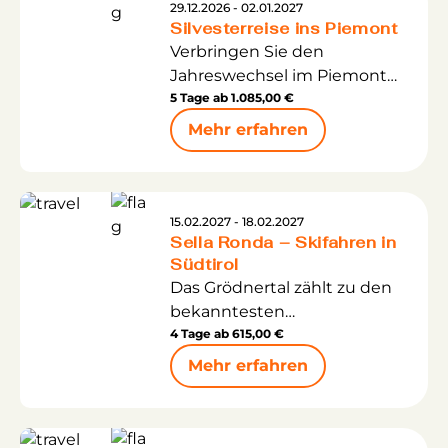
geruhsam begangen
29.12.2026 - 02.01.2027
Silvesterreise ins Piemont
werden. Im familiär
Verbringen Sie den
geführten 4*Hotel Leonhard
Jahreswechsel im Piemont
werden Sie an einem
und entdecken Sie
5 Tage ab
1.085,00 €
Nachmittag mit
italienische Lebensfreude,
volkstümlichen
Mehr erfahren
regionale Weine und die
Weihnachtsliedern und
elegante Stadt Turin.
Weihnachtsgeschichten auf
Höhepunkt der Reise ist die
den Heiligen Abend
festliche Silvesterfeier im
eingestimmt. Ein feines
15.02.2027 - 18.02.2027
Sella Ronda – Skifahren in
Hotel mit musikalischer
Weihnachtsgaladinner und
Südtirol
Unterhaltung.
eine stimmungsvolle
Das Grödnertal zählt zu den
Weihnachtsfeier erwarten
bekanntesten
Sie. Genießen Sie die
Wintersportregionen
4 Tage ab
615,00 €
Wellnesslandschaft im Hotel,
Südtirols.
lassen Sie sich im Beauty- &
Mehr erfahren
Abwechslungsreiche
Spa Bereich des Hotels
Skipisten, Langlaufloipen,
verwöhnen (fakultativ).
Winterwanderwege und