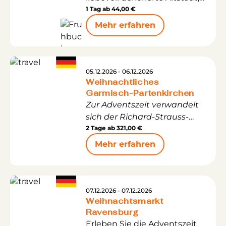
genießen Sie regionale
1 Tag ab
44,00 €
Köstlichkeiten und lassen Sie
Mehr erfahren
sich vom einzigartigen
Weihnachtsschiff verzaubern.
Die Kombination aus See,
Lichterglanz und
05.12.2026 - 06.12.2026
Weihnachtliches
vorweihnachtlicher
Garmisch-Partenkirchen
Atmosphäre macht diesen
Zur Adventszeit verwandelt
Ausflug zu einem ganz
sich der Richard-Strauss-
besonderen Erlebnis.
Platz in Garmisch in einen
2 Tage ab
321,00 €
stimmungsvollen
Mehr erfahren
Christkindlmarkt. Umgeben
von festlich geschmückten
Hütten, der majestätischen
Alpenkulisse und
07.12.2026 - 07.12.2026
Weihnachtsmarkt
weihnachtlichen Klängen
Ravensburg
bietet er alles, was das Herz
Erleben Sie die Adventszeit
in der Vorweihnachtszeit