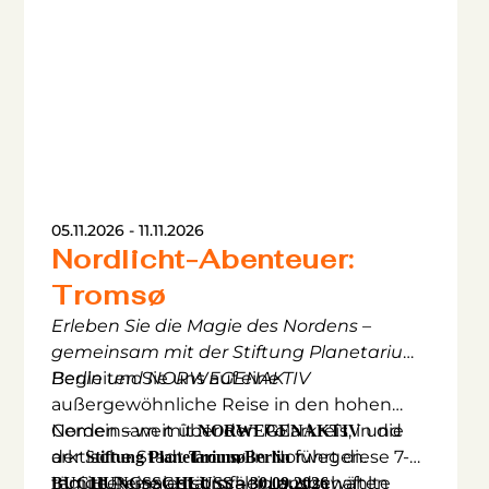
05.11.2026 - 11.11.2026
Nordlicht-Abenteuer:
Tromsø
Erleben Sie die Magie des Nordens –
gemeinsam mit der Stiftung Planetarium
Berlin und NORWEGENAKTIV
Begleiten Sie uns auf eine
außergewöhnliche Reise in den hohen
Norden – weit über den Polarkreis, in die
Gemeinsam mit
und
NORWEGENAKTIV
arktische Stadt
der
in Norwegen.
führt diese 7-
Stiftung Planetarium Berlin
Tromsø
Inmitten majestätischer Landschaften
tägige Reise an sorgfältig ausgewählte
BUCHUNGSSCHLUSS – 30.09.2026