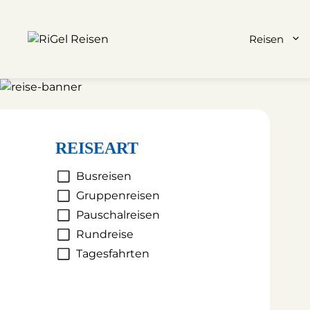
Reisen
Zum
Inhalt
springen
REISEART
Busreisen
Gruppen­reisen
Pauschal­reisen
Rundreise
Tagesfahrten