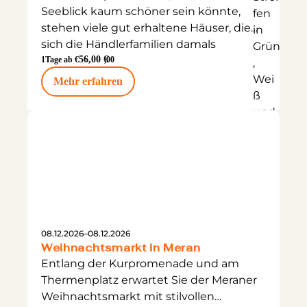
Seeblick kaum schöner sein könnte,
stehen viele gut erhaltene Häuser, die
sich die Händlerfamilien damals
zugelegt haben, als das Geld nach
56,00 €
1
Tage ab €
,00
Cannobio kam.
Mehr erfahren
08.12.2026
–
08.12.2026
Weihnachtsmarkt in Meran
Entlang der Kurpromenade und am
Thermenplatz erwartet Sie der Meraner
Weihnachtsmarkt mit stilvollen