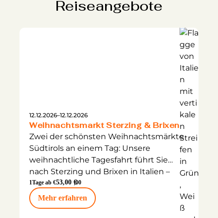
Reiseangebote
12.12.2026
–
12.12.2026
Weihnachtsmarkt Sterzing & Brixen
Zwei der schönsten Weihnachtsmärkte
Südtirols an einem Tag: Unsere
weihnachtliche Tagesfahrt führt Sie
nach
Sterzing
und
Brixen
in
Italien
–
zwei Orte voller Charme und
53,00 €
1
Tage ab €
,00
vorweihnachtlicher Stimmung.
Mehr erfahren