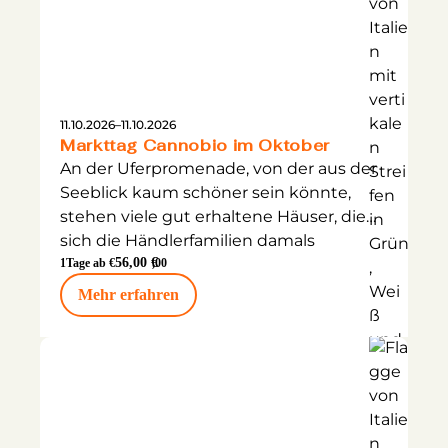
11.10.2026
–
11.10.2026
Markttag Cannobio im Oktober
An der Uferpromenade, von der aus der
Seeblick kaum schöner sein könnte,
stehen viele gut erhaltene Häuser, die
sich die Händlerfamilien damals
zugelegt haben, als das Geld nach
56,00 €
1
Tage ab €
,00
Cannobio kam.
Mehr erfahren