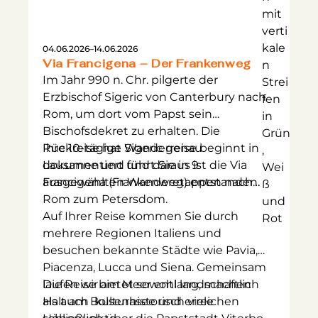
04.06.2026
–
14.06.2026
Via Francigena – Der Frankenweg
Im Jahr 990 n. Chr. pilgerte der
Erzbischof Sigeric von Canterbury nach
Rom, um dort vom Papst sein
Bischofsdekret zu erhalten. Die
Rückreise hat Sigeric genau
Ihre 10-tägige Wanderreise beginnt in
dokumentiert und daraus ist die Via
Lausanne und führt Sie in 9
Francigena (Frankenweg) entstanden.
ausgewählten Wanderetappen nach
Rom zum Petersdom.
Auf Ihrer Reise kommen Sie durch
mehrere Regionen Italiens und
besuchen bekannte Städte wie Pavia,
Piacenza, Lucca und Siena. Gemeinsam
laufen wir am Meer entlang, machen
Die Reise bietet sowohl landschaftlich
Halt am Bolsenasee und erreichen
als auch kulturhistorisch viele