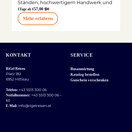
Ständen, hochwertigem Handwerk und
kulinarischen Köstlichkeiten aus der
57,00 €
1
Tage ab €
,00
Region. Die Kombination aus
Mehr erfahren
mediterranem Flair und alpiner
Winterstimmung macht diesen Markt
zu einem ganz besonderen Erlebnis.
KONTAKT
SERVICE
RiGel Reisen
Busanmietung
Platz 182
Katalog bestellen
6952 Hittisau
Gutschein verschenken
+43 5513 300 06
Telefon:
+43 5513 300 06 –
Notfallnummer:
60
info@rigelreisen.at
E-Mail: