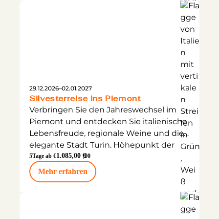
29.12.2026
–
02.01.2027
Silvesterreise ins Piemont
Verbringen Sie den Jahreswechsel im
Piemont und entdecken Sie italienische
Lebensfreude, regionale Weine und die
elegante Stadt Turin. Höhepunkt der
Reise ist die festliche Silvesterfeier im
1.085,00 €
5
Tage ab €
,00
Hotel mit musikalischer Unterhaltung.
Mehr erfahren