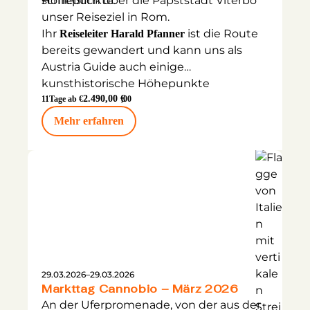
schließlich über die Papststadt Viterbo
Höhepunkte.
unser Reiseziel in Rom.
Ihr
ist die Route
Reiseleiter Harald Pfanner
bereits gewandert und kann uns als
Austria Guide auch einige
kunsthistorische Höhepunkte
vermitteln.
2.490,00 €
11
Tage ab €
,00
Mehr erfahren
29.03.2026
–
29.03.2026
Markttag Cannobio – März 2026
An der Uferpromenade, von der aus der