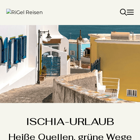
Zum
Inhalt
springen
ISCHIA-URLAUB
Heiße Quellen, grüne Wege